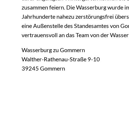
zusammen feiern. Die Wasserburg wurde im 1
Jahrhunderte nahezu zerstörungsfrei über
eine Außenstelle des Standesamtes von Gom
vertrauensvoll an das Team von der Wasser
Wasserburg zu Gommern
Walther-Rathenau-Straße 9-10
39245 Gommern
Tel.: +49 (0) 39200 – 7885-0
info@wasserburg-zu-gommern.de
Land- und Heimathof Steitz
Unweit von Staßfurt bei Hecklingen gelegen,