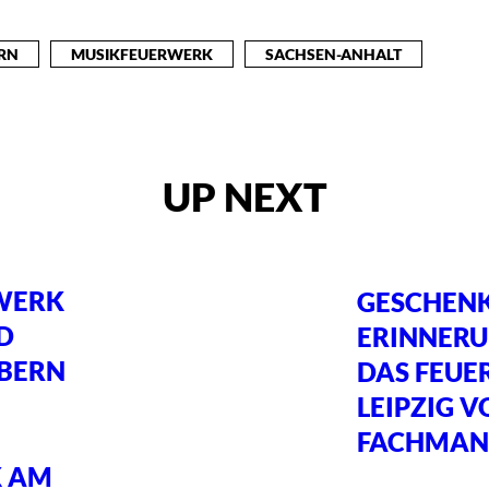
RN
MUSIKFEUERWERK
SACHSEN-ANHALT
UP NEXT
WERK
GESCHENKE
D
ERINNERU
BERN
DAS FEUE
LEIPZIG 
FACHMAN
K AM