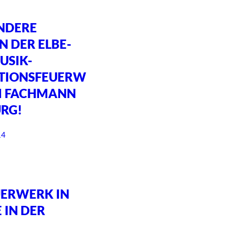
NDERE
N DER ELBE-
USIK-
TIONSFEUERW
M FACHMANN
RG!
14
ERWERK IN
 IN DER