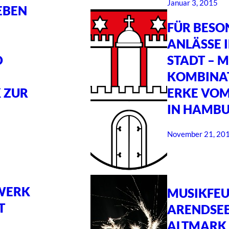
Januar 3, 2015
EBEN
FÜR BESO
ANLÄSSE I
D
STADT – M
KOMBINA
 ZUR
ERKE VO
IN HAMBU
November 21, 20
WERK
MUSIKFEU
T
ARENDSEE
ALTMARK