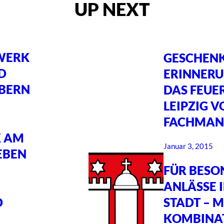
UP NEXT
WERK
GESCHENKE
D
ERINNERU
BERN
DAS FEUE
LEIPZIG 
FACHMAN
K AM
Januar 3, 2015
EBEN
FÜR BESO
ANLÄSSE I
D
STADT – M
KOMBINA