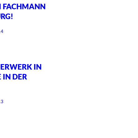
M FACHMANN
RG!
14
ERWERK IN
 IN DER
13