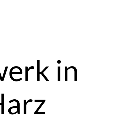
erk in
Harz