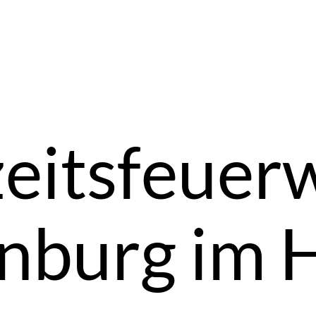
eitsfeuerw
enburg im 