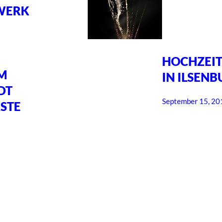
WERK
HOCHZEI
AM
IN ILSEN
DT
September 15, 20
ÄSTE