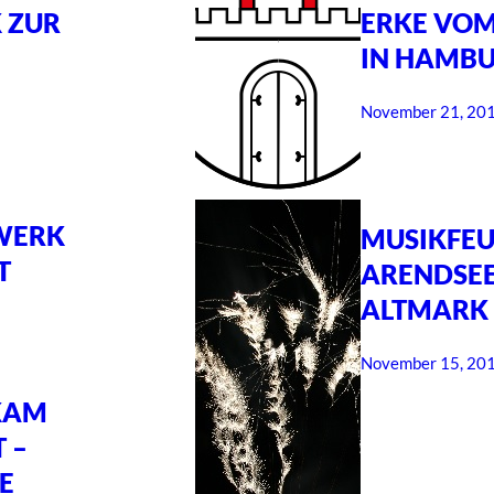
 ZUR
ERKE VO
IN HAMBU
November 21, 20
WERK
MUSIKFEU
T
ARENDSEE
ALTMARK
November 15, 20
KAM
 –
E