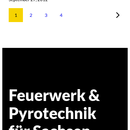
1
2
3
4
Feuerwerk &
Pyrotechnik