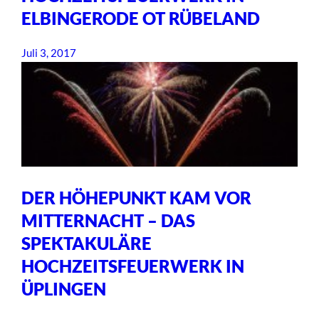
ELBINGERODE OT RÜBELAND
Juli 3, 2017
DER HÖHEPUNKT KAM VOR
MITTERNACHT – DAS
SPEKTAKULÄRE
HOCHZEITSFEUERWERK IN
ÜPLINGEN