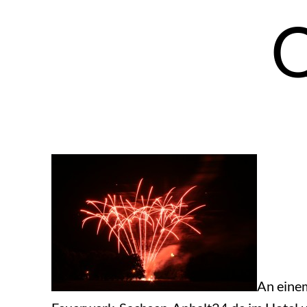
Q
An eine