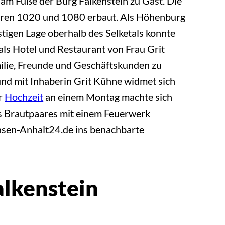
am Fuße der Burg Falkenstein zu Gast. Die
Jahren 1020 und 1080 erbaut. Als Höhenburg
stigen Lage oberhalb des Selketals konnte
als Hotel und Restaurant von Frau Grit
amilie, Freunde und Geschäftskunden zu
und mit Inhaberin Grit Kühne widmet sich
er
Hochzeit
an einem Montag machte sich
s Brautpaares mit einem Feuerwerk
hsen-Anhalt24.de ins benachbarte
alkenstein