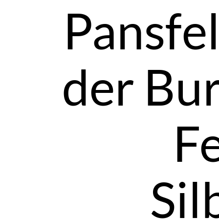
Pansfel
der Bur
F
Sil