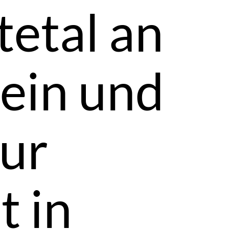
tetal an
tein und
ur
t in