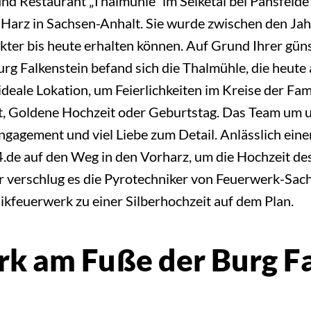
d Restaurant „Thalmühle“ im Selketal bei Pansfelde 
is Harz in Sachsen-Anhalt. Sie wurde zwischen den 
akter bis heute erhalten können. Auf Grund Ihrer gün
rg Falkenstein befand sich die Thalmühle, die heute 
ideale Lokation, um Feierlichkeiten im Kreise der F
it, Goldene Hochzeit oder Geburtstag. Das Team um 
ngagement und viel Liebe zum Detail. Anlässlich ein
de auf den Weg in den Vorharz, um die Hochzeit de
 verschlug es die Pyrotechniker von Feuerwerk-Sac
ikfeuerwerk zu einer Silberhochzeit auf dem Plan.
k am Fuße der Burg F