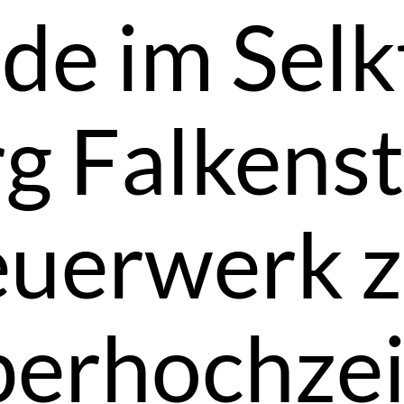
de im Selk
g Falkens
euerwerk z
berhochzei