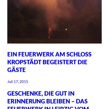
EIN FEUERWERK AM SCHLOSS
KROPSTÄDT BEGEISTERT DIE
GÄSTE
Juli 17, 2015
GESCHENKE, DIE GUT IN
ERINNERUNG BLEIBEN – DAS
FEUERWERK IN LEIPZIG VOM