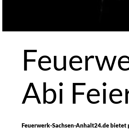
Feuerwer
Abi Feie
Feuerwerk-Sachsen-Anhalt24.de bietet p