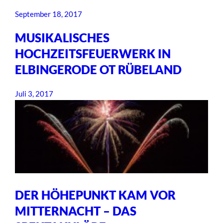
September 18, 2017
MUSIKALISCHES
HOCHZEITSFEUERWERK IN
ELBINGERODE OT RÜBELAND
Juli 3, 2017
DER HÖHEPUNKT KAM VOR
MITTERNACHT – DAS