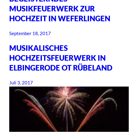
MUSIKFEUERWERK ZUR
HOCHZEIT IN WEFERLINGEN
September 18, 2017
MUSIKALISCHES
HOCHZEITSFEUERWERK IN
ELBINGERODE OT RÜBELAND
Juli 3, 2017