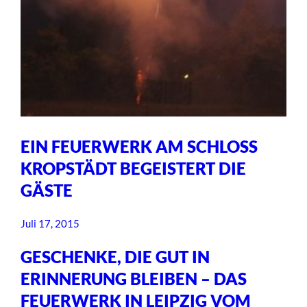
EIN FEUERWERK AM SCHLOSS
KROPSTÄDT BEGEISTERT DIE
GÄSTE
Juli 17, 2015
GESCHENKE, DIE GUT IN
ERINNERUNG BLEIBEN – DAS
FEUERWERK IN LEIPZIG VOM