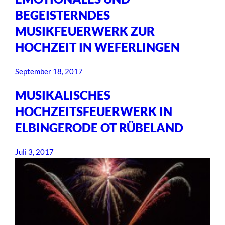
BEGEISTERNDES
MUSIKFEUERWERK ZUR
HOCHZEIT IN WEFERLINGEN
September 18, 2017
MUSIKALISCHES
HOCHZEITSFEUERWERK IN
ELBINGERODE OT RÜBELAND
Juli 3, 2017