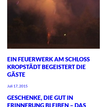
EIN FEUERWERK AM SCHLOSS
KROPSTÄDT BEGEISTERT DIE
GÄSTE
Juli 17, 2015
GESCHENKE, DIE GUT IN
ERINNERUNG BLEIBEN – DAS