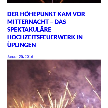
DER HÖHEPUNKT KAM VOR
MITTERNACHT – DAS
SPEKTAKULÄRE
HOCHZEITSFEUERWERK IN
ÜPLINGEN
Januar 25, 2016