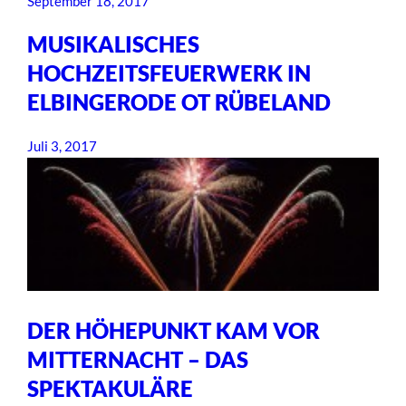
September 18, 2017
MUSIKALISCHES
HOCHZEITSFEUERWERK IN
ELBINGERODE OT RÜBELAND
Juli 3, 2017
DER HÖHEPUNKT KAM VOR
MITTERNACHT – DAS
SPEKTAKULÄRE